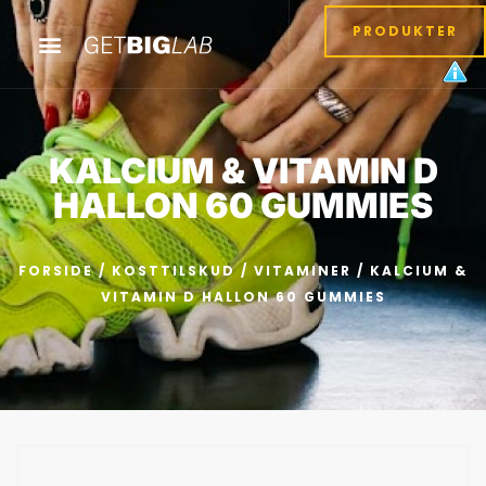
PRODUKTER
KALCIUM & VITAMIN D
HALLON 60 GUMMIES
FORSIDE
/
KOSTTILSKUD
/
VITAMINER
/ KALCIUM &
VITAMIN D HALLON 60 GUMMIES