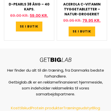
D-PEARLS 38 ÂΜG – 40
ACEROLA C-VITAMIN
KAPS.
TYGGETABLETTER –
NATUR-DROGERIET
69.00
KR.
59.00
KR.
99.95
KR.
79.95
KR.
SE I BUTIK
SE I BUTIK
Her finder du alt til din træning, fra Danmarks bedste
forhandlere.
Getbiglab.dk er en reklamefinansieret hjemmeside,
som indeholder reklamelinks til vores
samarbejdspartnere.
Kosttilskud
Protein produkter
Træningsudstyr
Blog