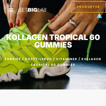
PRODUKTER
KOLLAGEN TROPICAL 60
GUMMIES
FORSIDE
/
KOSTTILSKUD
/
VITAMINER
/ KOLLAGEN
TROPICAL 60 GUMMIES