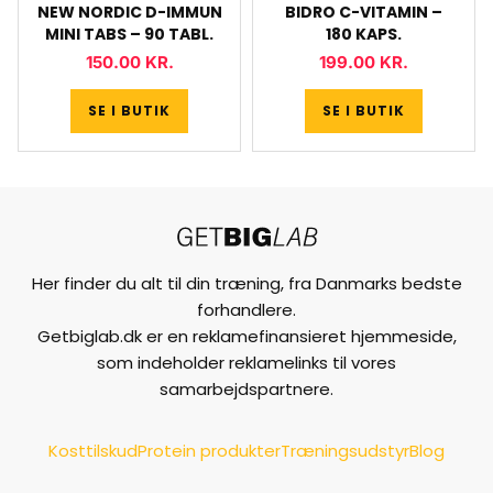
NEW NORDIC D-IMMUN
BIDRO C-VITAMIN –
MINI TABS – 90 TABL.
180 KAPS.
150.00
KR.
199.00
KR.
SE I BUTIK
SE I BUTIK
Her finder du alt til din træning, fra Danmarks bedste
forhandlere.
Getbiglab.dk er en reklamefinansieret hjemmeside,
som indeholder reklamelinks til vores
samarbejdspartnere.
Kosttilskud
Protein produkter
Træningsudstyr
Blog