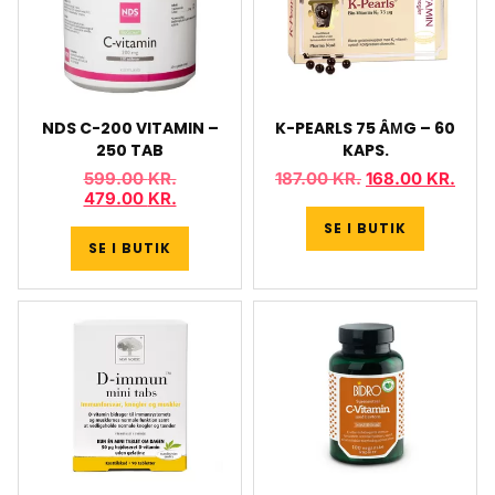
NDS C-200 VITAMIN –
K-PEARLS 75 ÂΜG – 60
250 TAB
KAPS.
599.00
KR.
187.00
KR.
168.00
KR.
479.00
KR.
SE I BUTIK
SE I BUTIK