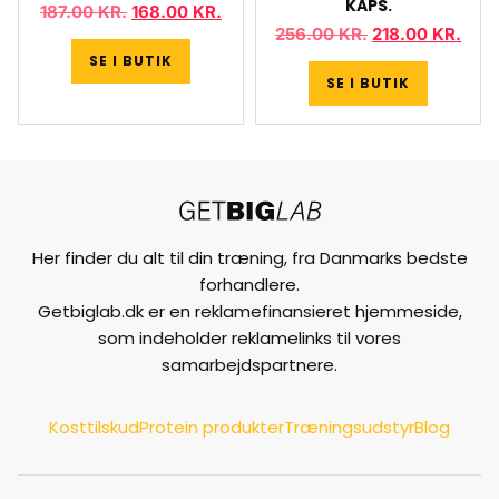
KAPS.
187.00
KR.
168.00
KR.
256.00
KR.
218.00
KR.
SE I BUTIK
SE I BUTIK
Her finder du alt til din træning, fra Danmarks bedste
forhandlere.
Getbiglab.dk er en reklamefinansieret hjemmeside,
som indeholder reklamelinks til vores
samarbejdspartnere.
Kosttilskud
Protein produkter
Træningsudstyr
Blog