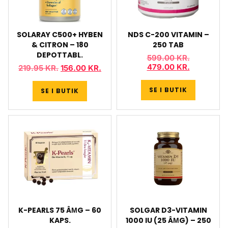
SOLARAY C500+ HYBEN
NDS C-200 VITAMIN –
& CITRON – 180
250 TAB
DEPOTTABL.
599.00
KR.
479.00
KR.
219.95
KR.
156.00
KR.
SE I BUTIK
SE I BUTIK
K-PEARLS 75 ÂΜG – 60
SOLGAR D3-VITAMIN
KAPS.
1000 IU (25 ÂΜG) – 250