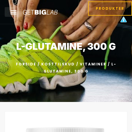
PRODUKTER
L-GLUTAMINE, 300 G
FORSIDE
/
KOSTTILSKUD
/
VITAMINER
/ L-
GLUTAMINE, 300 G