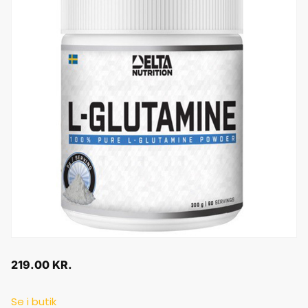
219.00
KR.
Se i butik