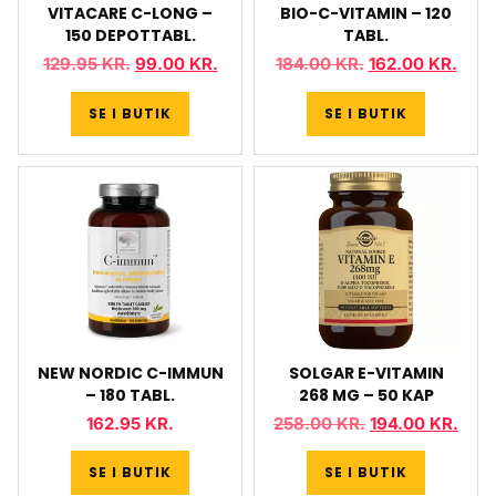
VITACARE C-LONG –
BIO-C-VITAMIN – 120
150 DEPOTTABL.
TABL.
129.95
KR.
99.00
KR.
184.00
KR.
162.00
KR.
SE I BUTIK
SE I BUTIK
NEW NORDIC C-IMMUN
SOLGAR E-VITAMIN
– 180 TABL.
268 MG – 50 KAP
162.95
KR.
258.00
KR.
194.00
KR.
SE I BUTIK
SE I BUTIK