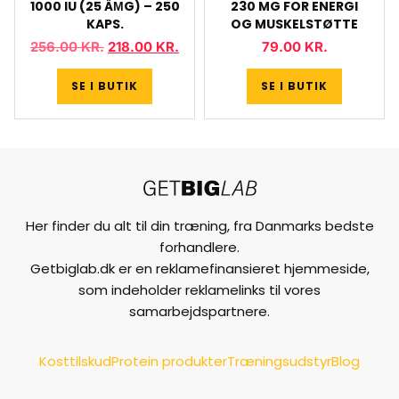
1000 IU (25 ÂΜG) – 250
230 MG FOR ENERGI
KAPS.
OG MUSKELSTØTTE
256.00
KR.
218.00
KR.
79.00
KR.
SE I BUTIK
SE I BUTIK
Her finder du alt til din træning, fra Danmarks bedste
forhandlere.
Getbiglab.dk er en reklamefinansieret hjemmeside,
som indeholder reklamelinks til vores
samarbejdspartnere.
Kosttilskud
Protein produkter
Træningsudstyr
Blog