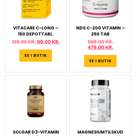
VITACARE C-LONG –
NDS C-200 VITAMIN –
150 DEPOTTABL.
250 TAB
129.95
KR.
99.00
KR.
599.00
KR.
479.00
KR.
SE I BUTIK
SE I BUTIK
SOLGAR D3-VITAMIN
MAGNESIUMTILSKUD