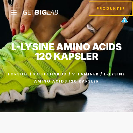
PRODUKTER
L-LYSINE AMINO ACIDS
120 KAPSLER
FORSIDE
/
KOSTTILSKUD
/
VITAMINER
/ L-LYSINE
AMINO ACIDS 120 KAPSLER