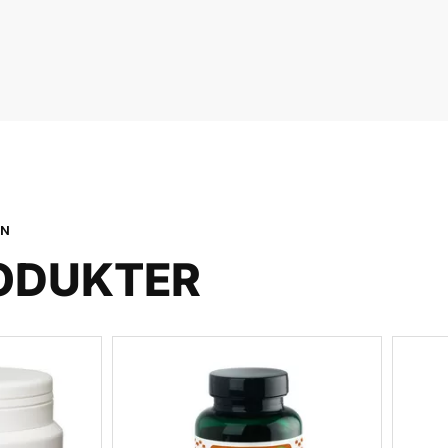
ON
ODUKTER