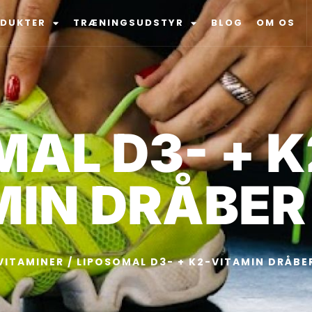
ODUKTER
TRÆNINGSUDSTYR
BLOG
OM OS
AL D3- + K
MIN DRÅBER
VITAMINER
/ LIPOSOMAL D3- + K2-VITAMIN DRÅBE