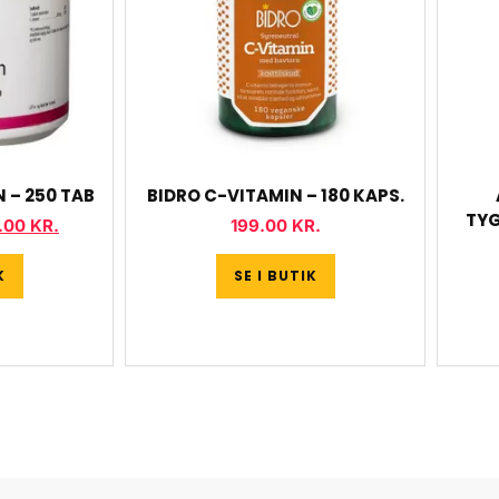
 – 250 TAB
BIDRO C-VITAMIN – 180 KAPS.
TYG
.00
KR.
199.00
KR.
K
SE I BUTIK