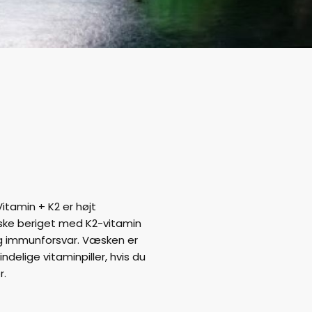
tamin + K2 er højt
ke beriget med K2-vitamin
 og immunforsvar. Væsken er
indelige vitaminpiller, hvis du
r.