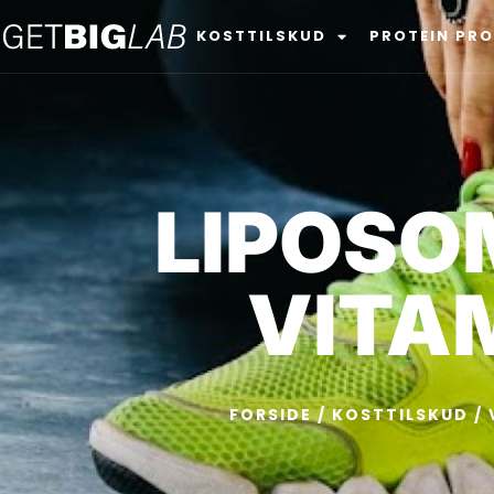
KOSTTILSKUD
PROTEIN PR
LIPOSOM
VITA
FORSIDE
/
KOSTTILSKUD
/