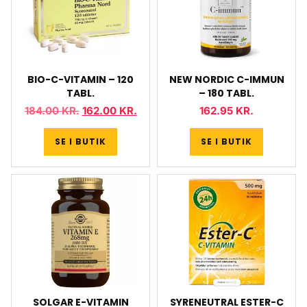
BIO-C-VITAMIN – 120
NEW NORDIC C-IMMUN
TABL.
– 180 TABL.
184.00
KR.
162.00
KR.
162.95
KR.
SE I BUTIK
SE I BUTIK
SOLGAR E-VITAMIN
SYRENEUTRAL ESTER-C