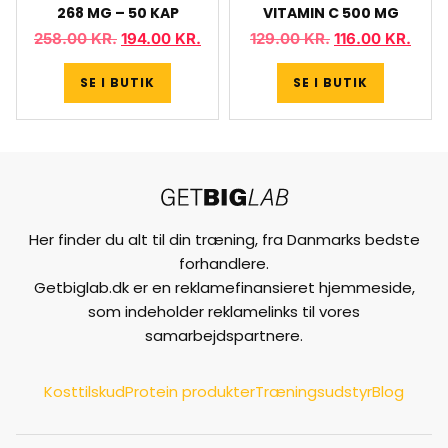
268 MG – 50 KAP
VITAMIN C 500 MG
258.00
KR.
194.00
KR.
129.00
KR.
116.00
KR.
SE I BUTIK
SE I BUTIK
Her finder du alt til din træning, fra Danmarks bedste
forhandlere.
Getbiglab.dk er en reklamefinansieret hjemmeside,
som indeholder reklamelinks til vores
samarbejdspartnere.
Kosttilskud
Protein produkter
Træningsudstyr
Blog