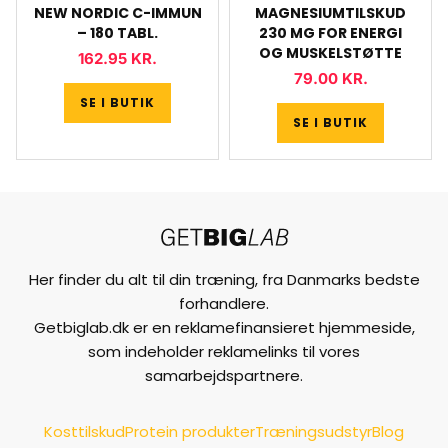
NEW NORDIC C-IMMUN
MAGNESIUMTILSKUD
– 180 TABL.
230 MG FOR ENERGI
OG MUSKELSTØTTE
162.95
KR.
79.00
KR.
SE I BUTIK
SE I BUTIK
Her finder du alt til din træning, fra Danmarks bedste
forhandlere.
Getbiglab.dk er en reklamefinansieret hjemmeside,
som indeholder reklamelinks til vores
samarbejdspartnere.
Kosttilskud
Protein produkter
Træningsudstyr
Blog