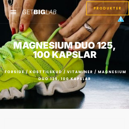
PRODUKTER
MAGNESIUM DUO 125,
100 KAPSLAR
FORSIDE
/
KOSTTILSKUD
/
VITAMINER
/ MAGNESIUM
DUO 125, 100 KAPSLAR