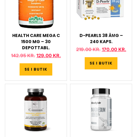
HEALTH CARE MEGA C
D-PEARLS 38 ÂΜG –
1500 MG – 30
240 KAPS.
DEPOTTABL.
219.00
KR.
170.00
KR.
142.95
KR.
129.00
KR.
SE I BUTIK
SE I BUTIK