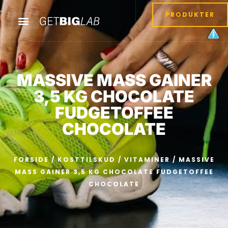
PRODUKTER
MASSIVE MASS GAINER
3,5 KG CHOCOLATE
FUDGETOFFEE
CHOCOLATE
FORSIDE
/
KOSTTILSKUD
/
VITAMINER
/ MASSIVE
MASS GAINER 3,5 KG CHOCOLATE FUDGETOFFEE
CHOCOLATE