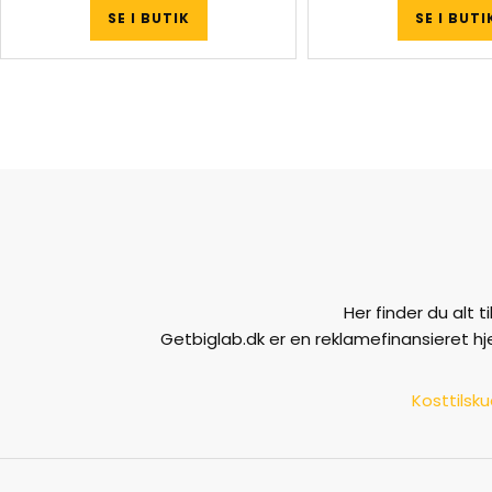
SE I BUTIK
SE I BUTI
Her finder du alt 
Getbiglab.dk er en reklamefinansieret h
Kosttilsk