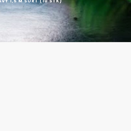
Y 1,5 M SORT (10 STK)