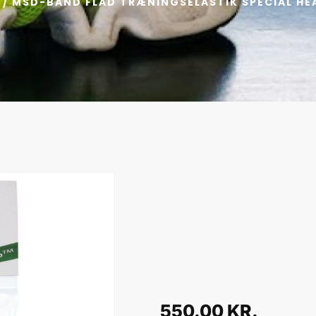
/ MSD-BAND FLAD TRÆNINGSELASTIK SPECIAL HEAV
550.00
KR.