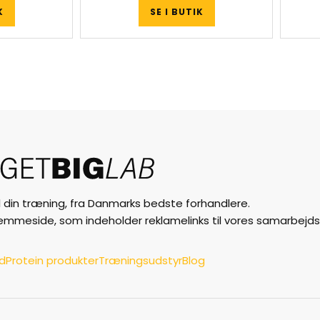
K
SE I BUTIK
til din træning, fra Danmarks bedste forhandlere.
jemmeside, som indeholder reklamelinks til vores samarbejds
ud
Protein produkter
Træningsudstyr
Blog