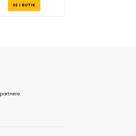
SE I BUTIK
partnere.