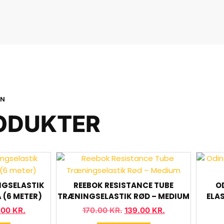
ON
ODUKTER
NGSELASTIK
REEBOK RESISTANCE TUBE
O
Å (6 METER)
TRÆNINGSELASTIK RØD – MEDIUM
ELA
.00
KR.
170.00
KR.
139.00
KR.