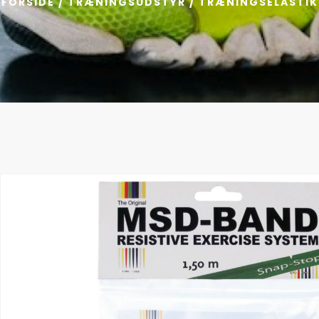
FORSIDE
/
TRÆNINGSUDSTYR
/
TRÆNINGSELASTIK