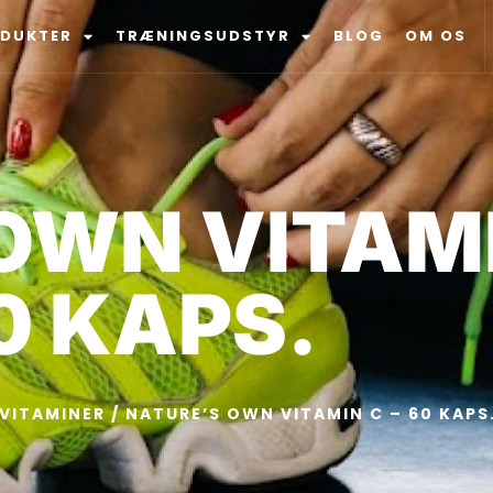
ODUKTER
TRÆNINGSUDSTYR
BLOG
OM OS
OWN VITAMI
0 KAPS.
VITAMINER
/ NATURE’S OWN VITAMIN C – 60 KAPS