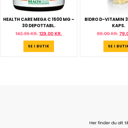
HEALTH CARE MEGA C 1500 MG –
BIDRO D-VITAMIN 3
30 DEPOTTABL.
KAPS.
142.95
KR.
129.00
KR.
99.00
KR.
79.
SE I BUTIK
SE I BUTI
Her finder du alt 