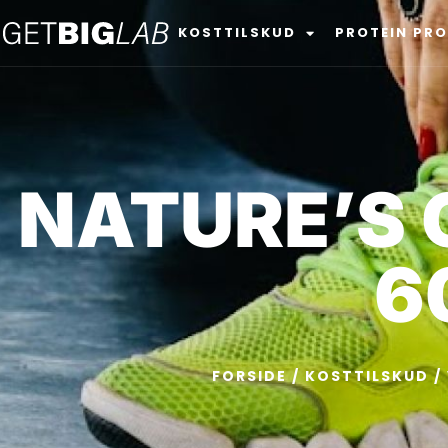
KOSTTILSKUD
PROTEIN PR
NATURE’S 
6
FORSIDE
/
KOSTTILSKUD
/