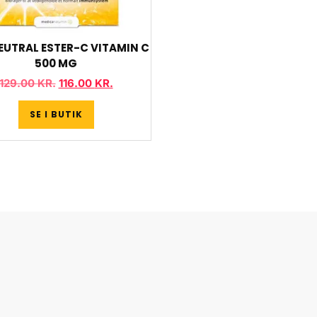
EUTRAL ESTER-C VITAMIN C
500 MG
129.00
KR.
116.00
KR.
SE I BUTIK