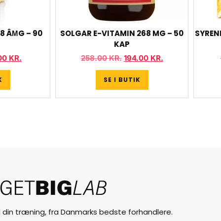
8 ÂΜG – 90
SOLGAR E-VITAMIN 268 MG – 50
SYREN
KAP
00
KR.
258.00
KR.
194.00
KR.
K
SE I BUTIK
til din træning, fra Danmarks bedste forhandlere.