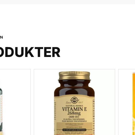
ON
ODUKTER