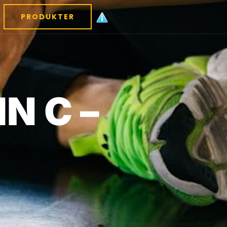
PRODUKTER
N C –
.