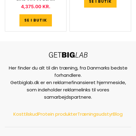
SE I BUTIK
4,375.00
KR.
SE I BUTIK
Her finder du alt til din træning, fra Danmarks bedste
forhandlere.
Getbiglab.dk er en reklamefinansieret hjemmeside,
som indeholder reklamelinks til vores
samarbejdspartnere.
Kosttilskud
Protein produkter
Træningsudstyr
Blog