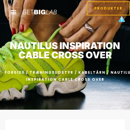
PRODUKTER
NAUTILUS INSPIRATION
CABLE CROSS OVER
FORSIDE
/
TRÆNINGSUDSTYR
/
KABELTÅRN
/ NAUTIL
INSPIRATION CABLE CROSS OVER