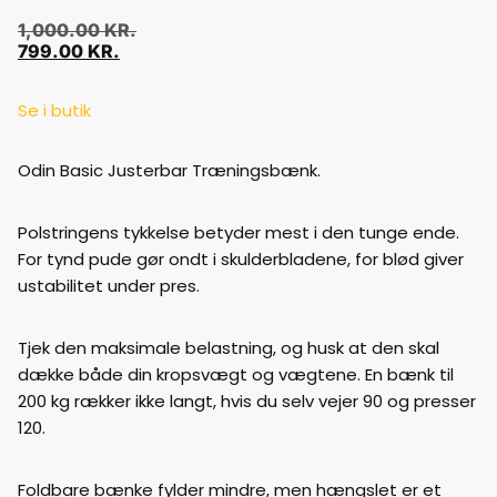
1,000.00
KR.
799.00
KR.
Se i butik
Odin Basic Justerbar Træningsbænk.
Polstringens tykkelse betyder mest i den tunge ende.
For tynd pude gør ondt i skulderbladene, for blød giver
ustabilitet under pres.
Tjek den maksimale belastning, og husk at den skal
dække både din kropsvægt og vægtene. En bænk til
200 kg rækker ikke langt, hvis du selv vejer 90 og presser
120.
Foldbare bænke fylder mindre, men hængslet er et