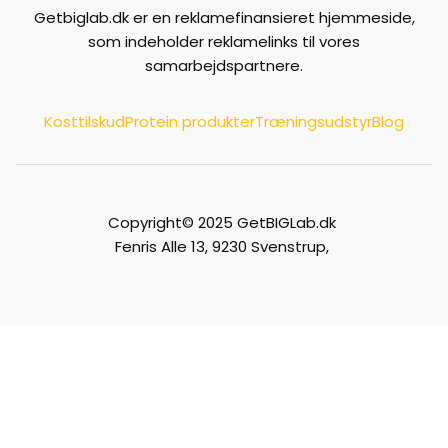
Getbiglab.dk er en reklamefinansieret hjemmeside,
som indeholder reklamelinks til vores
samarbejdspartnere.
Kosttilskud
Protein produkter
Træningsudstyr
Blog
Copyright© 2025 GetBIGLab.dk
Fenris Alle 13, 9230 Svenstrup,