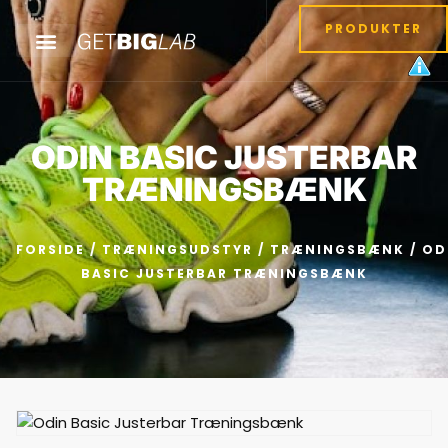
PRODUKTER
ODIN BASIC JUSTERBAR
TRÆNINGSBÆNK
FORSIDE
/
TRÆNINGSUDSTYR
/
TRÆNINGSBÆNK
/ OD
BASIC JUSTERBAR TRÆNINGSBÆNK