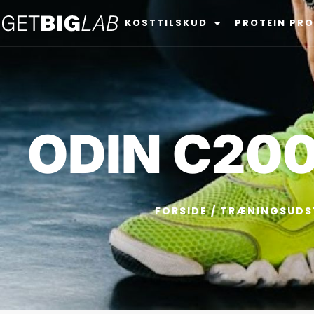
KOSTTILSKUD
PROTEIN PR
ODIN C20
FORSIDE
/
TRÆNINGSUDS