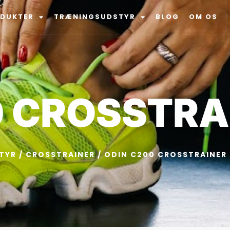
ODUKTER
TRÆNINGSUDSTYR
BLOG
OM OS
0 CROSSTRA
TYR
/
CROSSTRAINER
/ ODIN C200 CROSSTRAINER