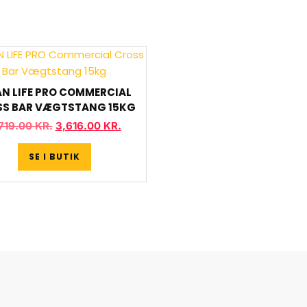
AN LIFE PRO COMMERCIAL
S BAR VÆGTSTANG 15KG
719.00
KR.
3,616.00
KR.
SE I BUTIK