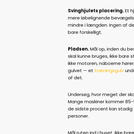
Svinghjulets placering.
Et h
mere løbelignende bevægelse
mindre i længden. Ingen af d
bare forskelligt.
Pladsen.
Mål op, inden du bes
skal kunne bruges, ikke bare stå
ikke motoren, naboerne høre
gulvet — et
træningsgulv
unde
af det.
Undersøg, hvor meget der ska
Mange maskiner kommer 85-
de sidste procent kan stadig
personer.
Mål ruten ind i huset, ikke ba