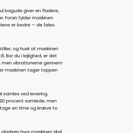
jul bagude giver en fladere,
. Foran fylder maskinen
elene er bedre — de føles
tiller, og husk at maskinen
. Bor du i lejlighed, er det
r, men vibrationerne gennem
r maskinen tager toppen
l samles ved levering.
90 procent samlede, men
 tage en time og kræve to
re pladsen hvor maskinen skal