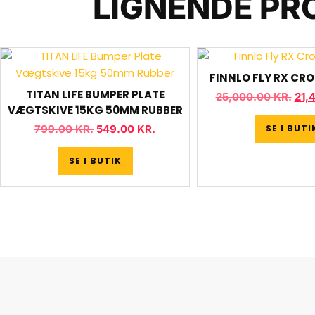
LIGNENDE PR
FINNLO FLY RX CR
TITAN LIFE BUMPER PLATE
25,000.00
KR.
21,
VÆGTSKIVE 15KG 50MM RUBBER
SE I BUTI
799.00
KR.
549.00
KR.
SE I BUTIK