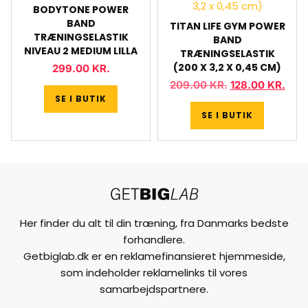
BODYTONE POWER
BAND
TITAN LIFE GYM POWER
TRÆNINGSELASTIK
BAND
NIVEAU 2 MEDIUM LILLA
TRÆNINGSELASTIK
(200 X 3,2 X 0,45 CM)
299.00
KR.
209.00
KR.
128.00
KR.
SE I BUTIK
SE I BUTIK
Her finder du alt til din træning, fra Danmarks bedste
forhandlere.
Getbiglab.dk er en reklamefinansieret hjemmeside,
som indeholder reklamelinks til vores
samarbejdspartnere.