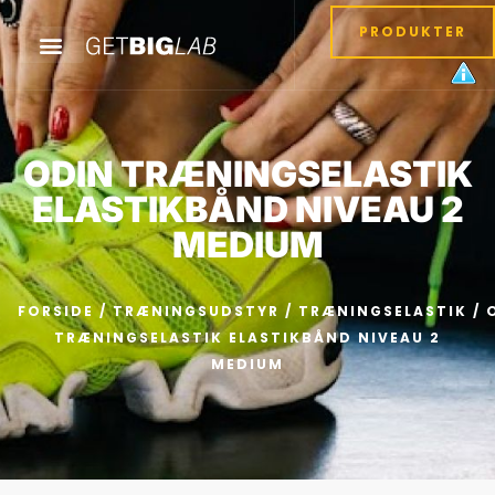
PRODUKTER
ODIN TRÆNINGSELASTIK
ELASTIKBÅND NIVEAU 2
MEDIUM
FORSIDE
/
TRÆNINGSUDSTYR
/
TRÆNINGSELASTIK
/ 
TRÆNINGSELASTIK ELASTIKBÅND NIVEAU 2
MEDIUM