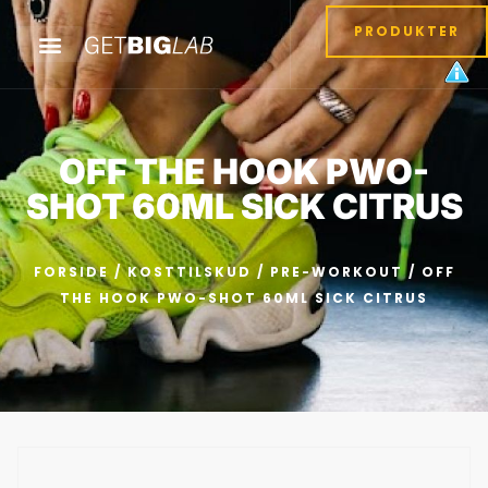
PRODUKTER
OFF THE HOOK PWO-
SHOT 60ML SICK CITRUS
FORSIDE
/
KOSTTILSKUD
/
PRE-WORKOUT
/ OFF
THE HOOK PWO-SHOT 60ML SICK CITRUS