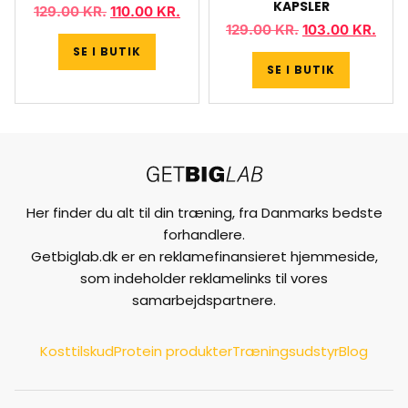
KAPSLER
129.00
KR.
110.00
KR.
129.00
KR.
103.00
KR.
SE I BUTIK
SE I BUTIK
Her finder du alt til din træning, fra Danmarks bedste
forhandlere.
Getbiglab.dk er en reklamefinansieret hjemmeside,
som indeholder reklamelinks til vores
samarbejdspartnere.
Kosttilskud
Protein produkter
Træningsudstyr
Blog