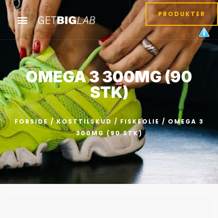
PRODUKTER
OMEGA 3 300MG (90
STK)
FORSIDE
/
KOSTTILSKUD
/
FISKEOLIE
/ OMEGA 3
300MG (90 STK)