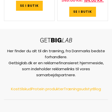
349.00
KR.
194.00
KR.
SE I BUTIK
SE I BUTIK
Her finder du alt til din træning, fra Danmarks bedste
forhandlere.
Getbiglab.dk er en reklamefinansieret hjemmeside,
som indeholder reklamelinks til vores
samarbejdspartnere.
Kosttilskud
Protein produkter
Træningsudstyr
Blog