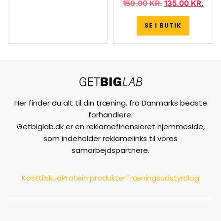
159.00
KR.
135.00
KR.
SE I BUTIK
Her finder du alt til din træning, fra Danmarks bedste
forhandlere.
Getbiglab.dk er en reklamefinansieret hjemmeside,
som indeholder reklamelinks til vores
samarbejdspartnere.
Kosttilskud
Protein produkter
Træningsudstyr
Blog