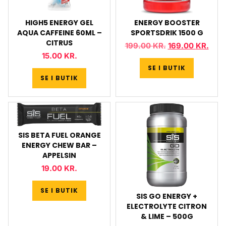
HIGH5 ENERGY GEL
ENERGY BOOSTER
AQUA CAFFEINE 60ML –
SPORTSDRIK 1500 G
CITRUS
199.00
KR.
169.00
KR.
15.00
KR.
SE I BUTIK
SE I BUTIK
SIS BETA FUEL ORANGE
ENERGY CHEW BAR –
APPELSIN
19.00
KR.
SE I BUTIK
SIS GO ENERGY +
ELECTROLYTE CITRON
& LIME – 500G