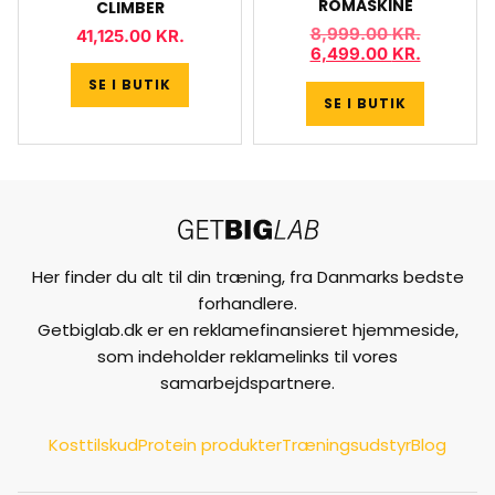
ROMASKINE
CLIMBER
8,999.00
KR.
41,125.00
KR.
6,499.00
KR.
SE I BUTIK
SE I BUTIK
Her finder du alt til din træning, fra Danmarks bedste
forhandlere.
Getbiglab.dk er en reklamefinansieret hjemmeside,
som indeholder reklamelinks til vores
samarbejdspartnere.
Kosttilskud
Protein produkter
Træningsudstyr
Blog