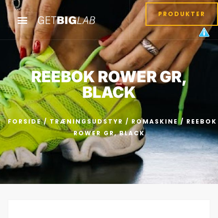
PRODUKTER
REEBOK ROWER GR,
BLACK
FORSIDE
/
TRÆNINGSUDSTYR
/
ROMASKINE
/ REEBOK
ROWER GR, BLACK