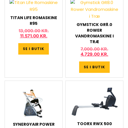
TITAN LIFE ROMASKINE
R95
GYMSTICK GR8.0
ROWER
13,000.00
KR.
11,571.00
KR.
VANDROMASKINE I
TRÆ
SE I BUTIK
7,000.00
KR.
4,729.00
KR.
SE I BUTIK
TOORX RWX 500
SYNERGYAIR POWER