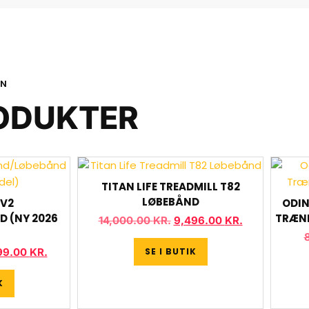
ON
ODUKTER
TITAN LIFE TREADMILL T82
LØBEBÅND
 V2
ODIN
 (NY 2026
TRÆNI
14,000.00
KR.
9,496.00
KR.
SE I BUTIK
99.00
KR.
K