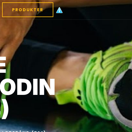
PRODUKTER
E
 ODIN
)