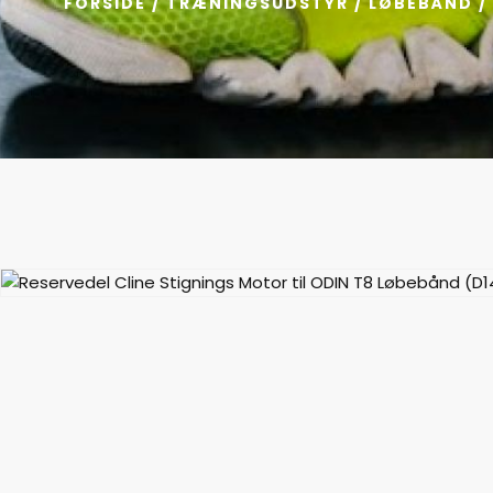
FORSIDE
/
TRÆNINGSUDSTYR
/
LØBEBÅND
/