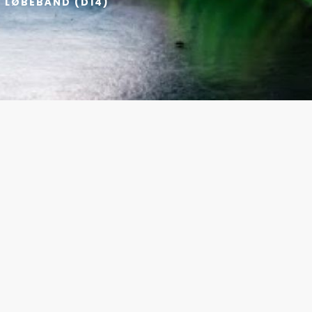
8 LØBEBÅND (D14)