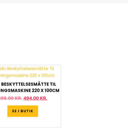
 BESKYTTELSESMÅTTE TIL
NGSMASKINE 220 X 100CM
899.00
KR.
494.00
KR.
SE I BUTIK