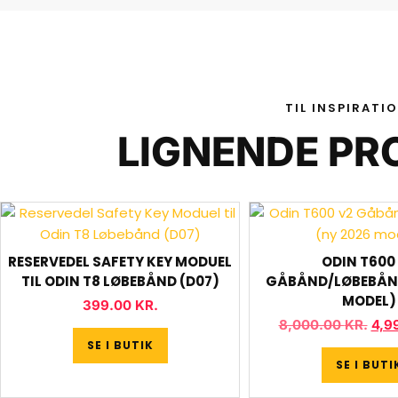
TIL INSPIRATI
LIGNENDE PR
RESERVEDEL SAFETY KEY MODUEL
ODIN T600
TIL ODIN T8 LØBEBÅND (D07)
GÅBÅND/LØBEBÅND
MODEL)
399.00
KR.
8,000.00
KR.
4,9
SE I BUTIK
SE I BUTI