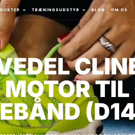
ODUKTER
TRÆNINGSUDSTYR
BLOG
OM OS
VEDEL CLIN
 MOTOR TIL
EBÅND (D14