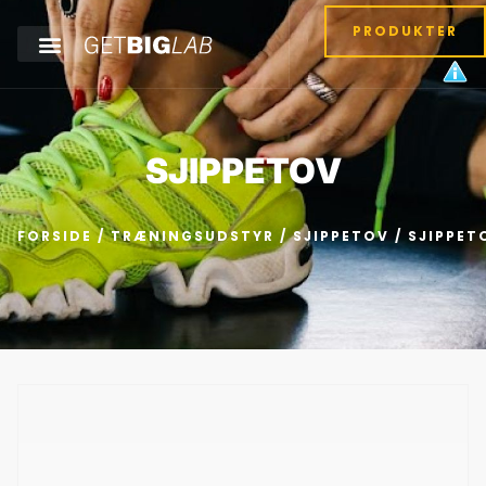
PRODUKTER
SJIPPETOV
FORSIDE
/
TRÆNINGSUDSTYR
/
SJIPPETOV
/ SJIPPET