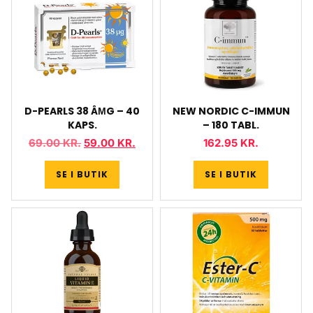
D-PEARLS 38 ÂΜG – 40
NEW NORDIC C-IMMUN
KAPS.
– 180 TABL.
69.00
KR.
59.00
KR.
162.95
KR.
SE I BUTIK
SE I BUTIK