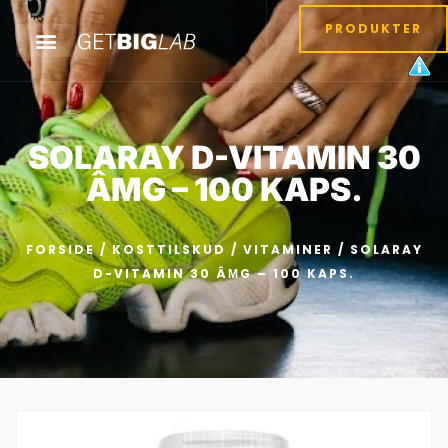
PRODUKTER
SOLARAY D-VITAMIN 30
ÂΜG – 100 KAPS.
FORSIDE
/
KOSTTILSKUD
/
VITAMINER
/ SOLARAY
D-VITAMIN 30 ÂΜG – 100 KAPS.