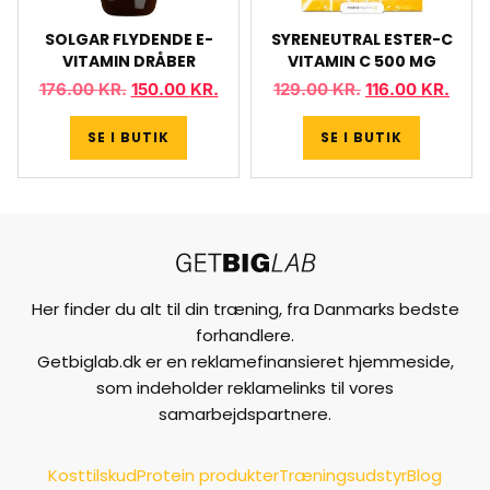
SOLGAR FLYDENDE E-
SYRENEUTRAL ESTER-C
VITAMIN DRÅBER
VITAMIN C 500 MG
176.00
KR.
150.00
KR.
129.00
KR.
116.00
KR.
SE I BUTIK
SE I BUTIK
Her finder du alt til din træning, fra Danmarks bedste
forhandlere.
Getbiglab.dk er en reklamefinansieret hjemmeside,
som indeholder reklamelinks til vores
samarbejdspartnere.
Kosttilskud
Protein produkter
Træningsudstyr
Blog