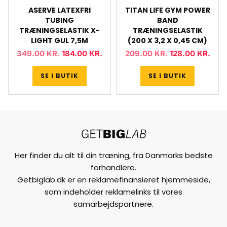
ASERVE LATEXFRI
TITAN LIFE GYM POWER
TUBING
BAND
TRÆNINGSELASTIK X-
TRÆNINGSELASTIK
LIGHT GUL 7,5M
(200 X 3,2 X 0,45 CM)
349.00
KR.
184.00
KR.
209.00
KR.
128.00
KR.
SE I BUTIK
SE I BUTIK
Her finder du alt til din træning, fra Danmarks bedste
forhandlere.
Getbiglab.dk er en reklamefinansieret hjemmeside,
som indeholder reklamelinks til vores
samarbejdspartnere.