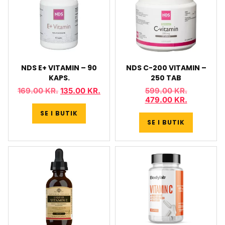
NDS E+ VITAMIN – 90
NDS C-200 VITAMIN –
KAPS.
250 TAB
169.00
KR.
135.00
KR.
599.00
KR.
479.00
KR.
SE I BUTIK
SE I BUTIK