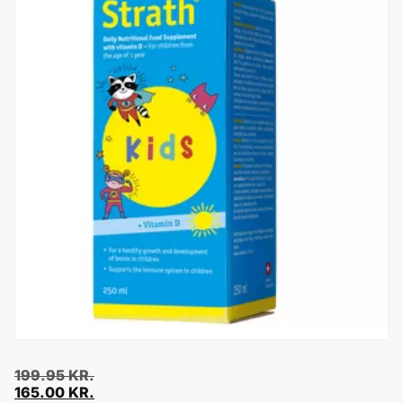
199.95
KR.
165.00
KR.