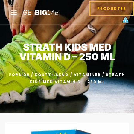
PRODUKTER
STRATH KIDS MED
VITAMIN D – 250 ML
FORSIDE
/
KOSTTILSKUD
/
VITAMINER
/ STRATH
KIDS MED VITAMIN D – 250 ML