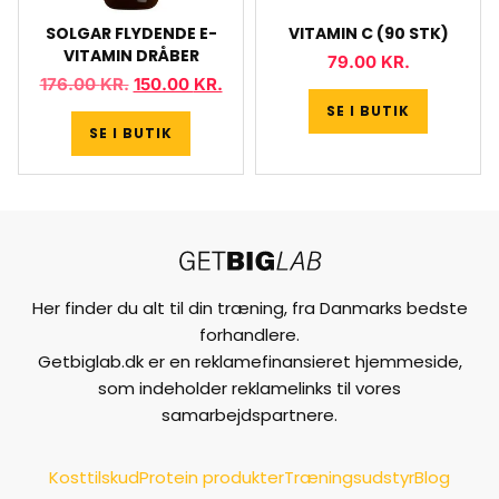
SOLGAR FLYDENDE E-
VITAMIN C (90 STK)
VITAMIN DRÅBER
79.00
KR.
176.00
KR.
150.00
KR.
SE I BUTIK
SE I BUTIK
Her finder du alt til din træning, fra Danmarks bedste
forhandlere.
Getbiglab.dk er en reklamefinansieret hjemmeside,
som indeholder reklamelinks til vores
samarbejdspartnere.
Kosttilskud
Protein produkter
Træningsudstyr
Blog