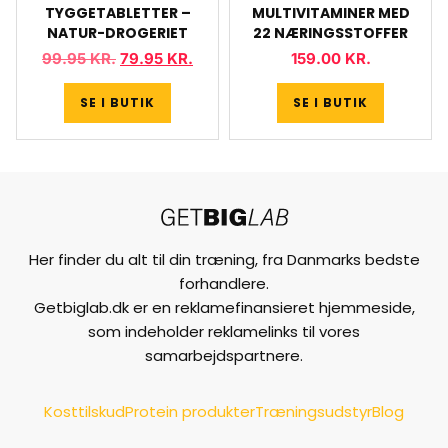
TYGGETABLETTER –
MULTIVITAMINER MED
NATUR-DROGERIET
22 NÆRINGSSTOFFER
99.95
KR.
79.95
KR.
159.00
KR.
SE I BUTIK
SE I BUTIK
Her finder du alt til din træning, fra Danmarks bedste
forhandlere.
Getbiglab.dk er en reklamefinansieret hjemmeside,
som indeholder reklamelinks til vores
samarbejdspartnere.
Kosttilskud
Protein produkter
Træningsudstyr
Blog