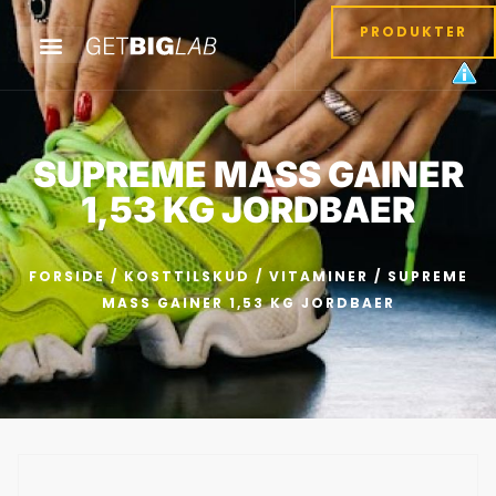
PRODUKTER
SUPREME MASS GAINER
1,53 KG JORDBAER
FORSIDE
/
KOSTTILSKUD
/
VITAMINER
/ SUPREME
MASS GAINER 1,53 KG JORDBAER