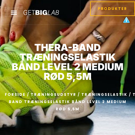
PRODUKTER
THERA-BAND
TRÆNINGSELASTIK
BÅND LEVEL 2 MEDIUM
RØD 5,5M
FORSIDE
/
TRÆNINGSUDSTYR
/
TRÆNINGSELASTIK
/ 
BAND TRÆNINGSELASTIK BÅND LEVEL 2 MEDIUM
RØD 5,5M