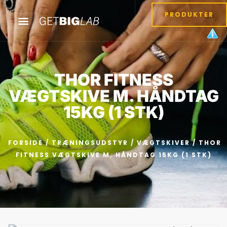
PRODUKTER
THOR FITNESS
VÆGTSKIVE M. HÅNDTAG
15KG (1 STK)
FORSIDE
/
TRÆNINGSUDSTYR
/
VÆGTSKIVER
/ THOR
FITNESS VÆGTSKIVE M. HÅNDTAG 15KG (1 STK)