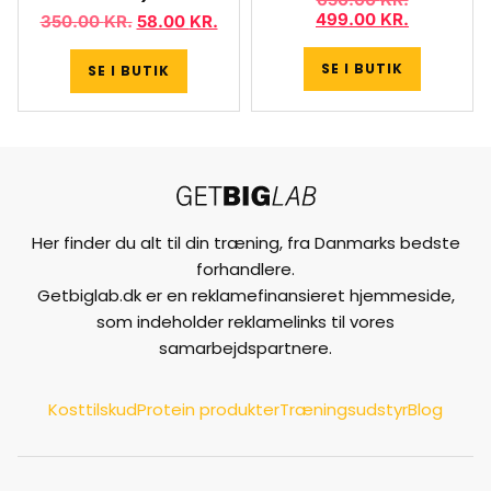
499.00
KR.
350.00
KR.
58.00
KR.
SE I BUTIK
SE I BUTIK
Her finder du alt til din træning, fra Danmarks bedste
forhandlere.
Getbiglab.dk er en reklamefinansieret hjemmeside,
som indeholder reklamelinks til vores
samarbejdspartnere.
Kosttilskud
Protein produkter
Træningsudstyr
Blog