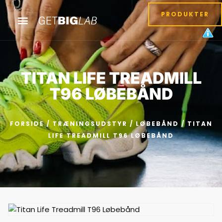
PRODUKTER
TITAN LIFE TREADMILL
T96 LØBEBÅND
FORSIDE
/
TRÆNINGSUDSTYR
/
LØBEBÅND
/ TITAN
LIFE TREADMILL T96 LØBEBÅND