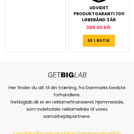
UDVIDET
PRODUKTGARANTI 7011
LØBEBÅND 3 ÅR
399.00
KR.
SE I BUTIK
Her finder du alt til din træning, fra Danmarks bedste
forhandlere.
Getbiglab.dk er en reklamefinansieret hjemmeside,
som indeholder reklamelinks til vores
samarbejdspartnere.
Kosttilskud
Protein produkter
Træningsudstyr
Blog