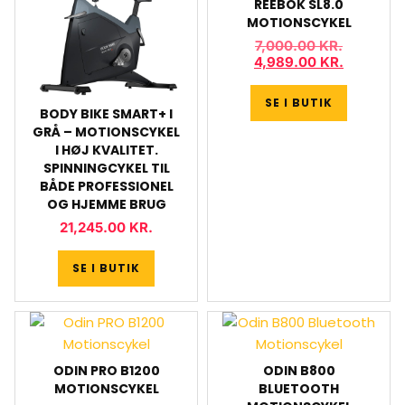
REEBOK SL8.0
MOTIONSCYKEL
7,000.00
KR.
4,989.00
KR.
SE I BUTIK
BODY BIKE SMART+ I
GRÅ – MOTIONSCYKEL
I HØJ KVALITET.
SPINNINGCYKEL TIL
BÅDE PROFESSIONEL
OG HJEMME BRUG
21,245.00
KR.
SE I BUTIK
ODIN PRO B1200
ODIN B800
MOTIONSCYKEL
BLUETOOTH