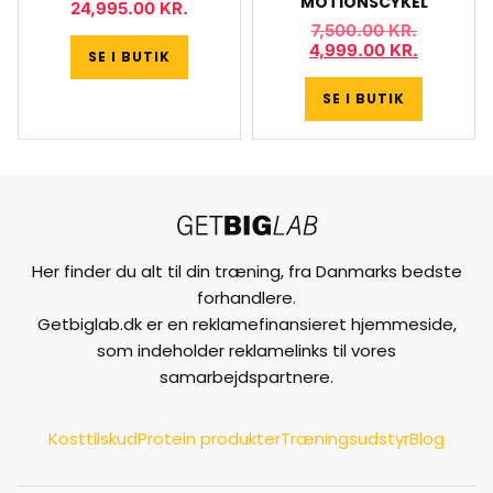
MOTIONSCYKEL
24,995.00
KR.
7,500.00
KR.
4,999.00
KR.
SE I BUTIK
SE I BUTIK
Her finder du alt til din træning, fra Danmarks bedste
forhandlere.
Getbiglab.dk er en reklamefinansieret hjemmeside,
som indeholder reklamelinks til vores
samarbejdspartnere.
Kosttilskud
Protein produkter
Træningsudstyr
Blog