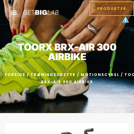
PRODUKTER
TOORX BRX-AIR 300
AIRBIKE
FORSIDE
/
TRÆNINGSUDSTYR
/
MOTIONSCYKEL
/ TO
BRX-AIR 300 AIRBIKE