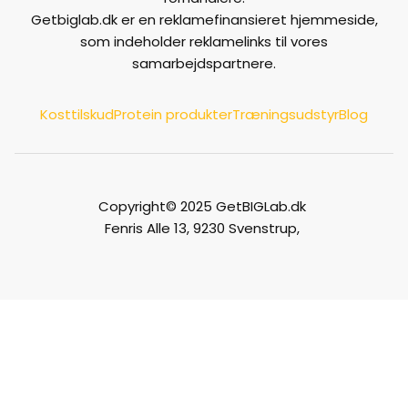
Getbiglab.dk er en reklamefinansieret hjemmeside,
som indeholder reklamelinks til vores
samarbejdspartnere.
Kosttilskud
Protein produkter
Træningsudstyr
Blog
Copyright© 2025 GetBIGLab.dk
Fenris Alle 13, 9230 Svenstrup,