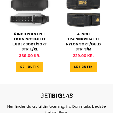
6 INCH POLSTRET
4 INCH
TRÆNINGSBÆLTE
TRÆNINGSBÆLTE
LÆDER SORT/SORT
NYLON SORT/GULD
STR. L/XL
STR. S/M
389.00
KR.
229.00
KR.
SE I BUTIK
SE I BUTIK
Her finder du alt til din træning, fra Danmarks bedste
forhandlere.