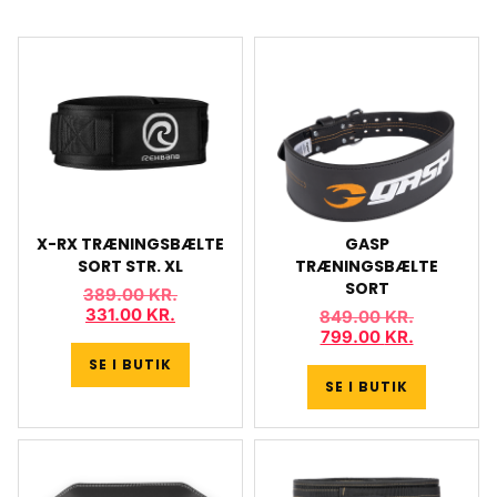
X-RX TRÆNINGSBÆLTE
GASP
SORT STR. XL
TRÆNINGSBÆLTE
SORT
389.00
KR.
331.00
KR.
849.00
KR.
799.00
KR.
SE I BUTIK
SE I BUTIK