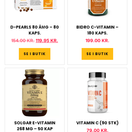
D-PEARLS 80 ÂΜG – 80
BIDRO C-VITAMIN –
KAPS.
180 KAPS.
154.00
KR.
119.95
KR.
199.00
KR.
SE I BUTIK
SE I BUTIK
SOLGAR E-VITAMIN
VITAMIN C (90 STK)
268 MG – 50 KAP
79.00
KR.