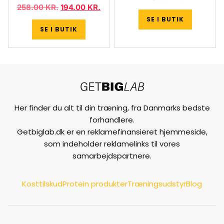
258.00
KR.
194.00
KR.
SE I BUTIK
SE I BUTIK
Her finder du alt til din træning, fra Danmarks bedste
forhandlere.
Getbiglab.dk er en reklamefinansieret hjemmeside,
som indeholder reklamelinks til vores
samarbejdspartnere.
Kosttilskud
Protein produkter
Træningsudstyr
Blog