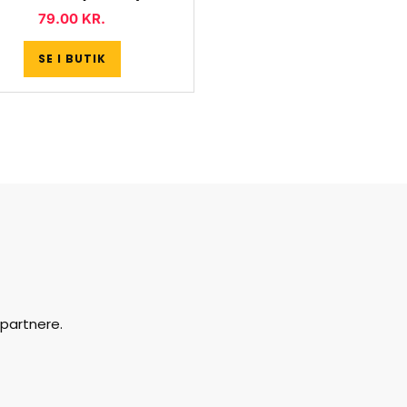
79.00
KR.
SE I BUTIK
partnere.