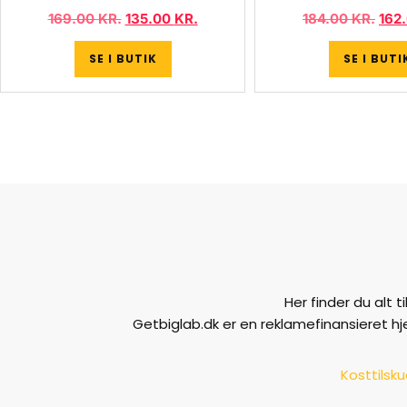
169.00
KR.
135.00
KR.
184.00
KR.
162
SE I BUTIK
SE I BUTI
Her finder du alt 
Getbiglab.dk er en reklamefinansieret h
Kosttilsk