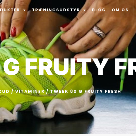
ODUKTER
TRÆNINGSUDSTYR
BLOG
OM OS
G FRUITY F
KUD
/
VITAMINER
/ TWEEK 80 G FRUITY FRESH