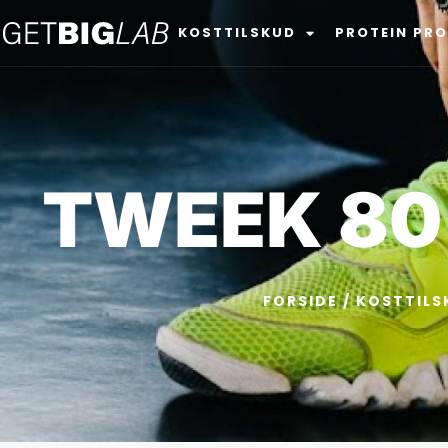
KOSTTILSKUD
PROTEIN PR
TWEEK 80 
FORSIDE
/
KOSTTILS