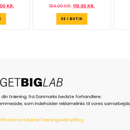
.00
KR.
154.00
KR.
119.95
KR.
K
SE I BUTIK
til din træning, fra Danmarks bedste forhandlere.
jemmeside, som indeholder reklamelinks til vores samarbejds
ud
Protein produkter
Træningsudstyr
Blog