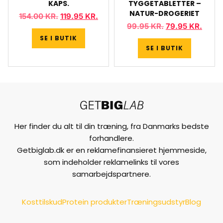
KAPS.
TYGGETABLETTER –
NATUR-DROGERIET
154.00
KR.
119.95
KR.
99.95
KR.
79.95
KR.
SE I BUTIK
SE I BUTIK
Her finder du alt til din træning, fra Danmarks bedste
forhandlere.
Getbiglab.dk er en reklamefinansieret hjemmeside,
som indeholder reklamelinks til vores
samarbejdspartnere.
Kosttilskud
Protein produkter
Træningsudstyr
Blog