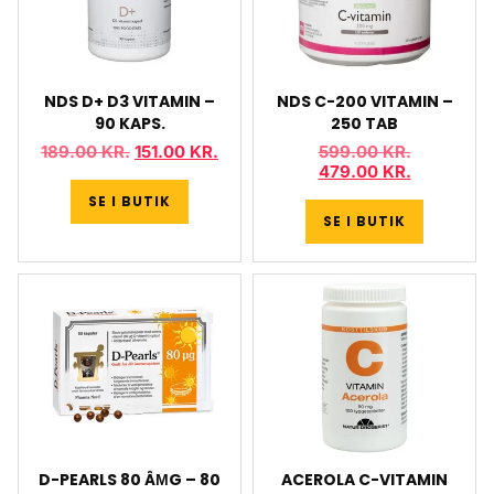
NDS D+ D3 VITAMIN –
NDS C-200 VITAMIN –
90 KAPS.
250 TAB
189.00
KR.
151.00
KR.
599.00
KR.
479.00
KR.
SE I BUTIK
SE I BUTIK
D-PEARLS 80 ÂΜG – 80
ACEROLA C-VITAMIN