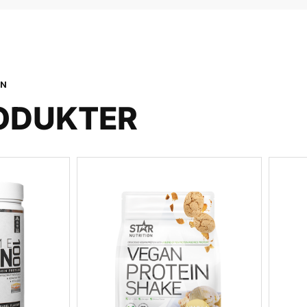
ON
ODUKTER