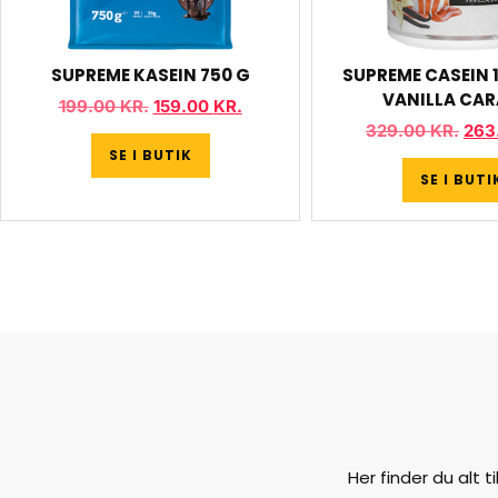
SUPREME KASEIN 750 G
SUPREME CASEIN 1
VANILLA CA
199.00
KR.
159.00
KR.
329.00
KR.
263
SE I BUTIK
SE I BUTI
Her finder du alt 