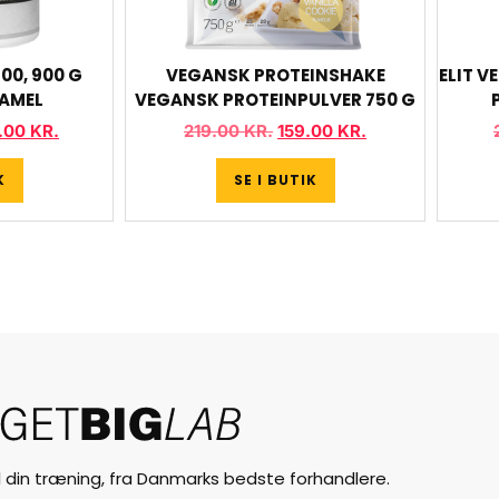
00, 900 G
VEGANSK PROTEINSHAKE
ELIT V
RAMEL
VEGANSK PROTEINPULVER 750 G
.00
KR.
219.00
KR.
159.00
KR.
K
SE I BUTIK
til din træning, fra Danmarks bedste forhandlere.