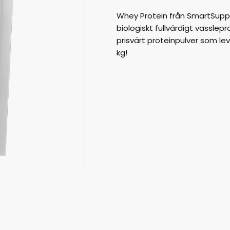
Whey Protein från SmartSupps 
biologiskt fullvärdigt vasslep
prisvärt proteinpulver som le
kg!