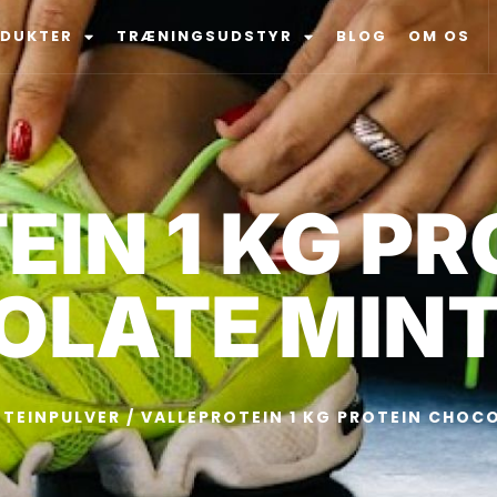
ODUKTER
TRÆNINGSUDSTYR
BLOG
OM OS
IN 1 KG PR
OLATE MIN
TEINPULVER
/ VALLEPROTEIN 1 KG PROTEIN CHOC