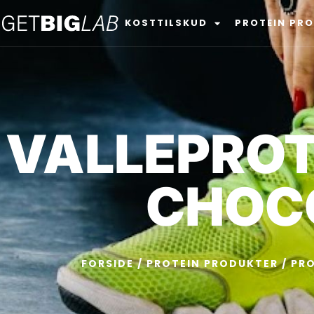
KOSTTILSKUD
PROTEIN PR
VALLEPROTE
CHOC
FORSIDE
/
PROTEIN PRODUKTER
/
PRO