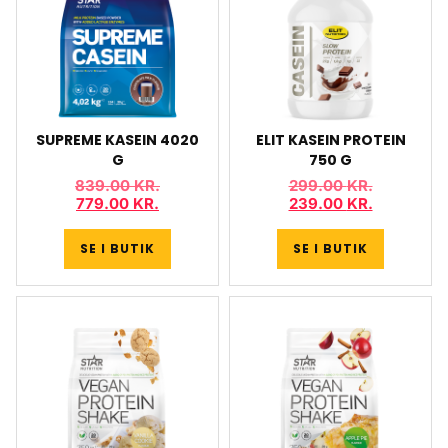
SUPREME KASEIN 4020
ELIT KASEIN PROTEIN
G
750 G
839.00
KR.
299.00
KR.
779.00
KR.
239.00
KR.
SE I BUTIK
SE I BUTIK