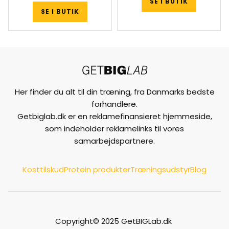
SE I BUTIK
SE I BUTIK
Her finder du alt til din træning, fra Danmarks bedste
forhandlere.
Getbiglab.dk er en reklamefinansieret hjemmeside,
som indeholder reklamelinks til vores
samarbejdspartnere.
Kosttilskud
Protein produkter
Træningsudstyr
Blog
Copyright© 2025 GetBIGLab.dk