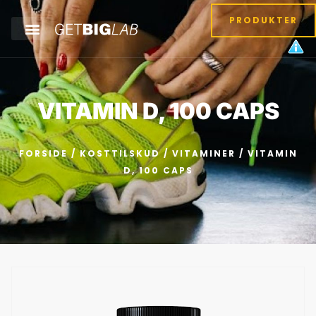
PRODUKTER
VITAMIN D, 100 CAPS
FORSIDE
/
KOSTTILSKUD
/
VITAMINER
/ VITAMIN
D, 100 CAPS