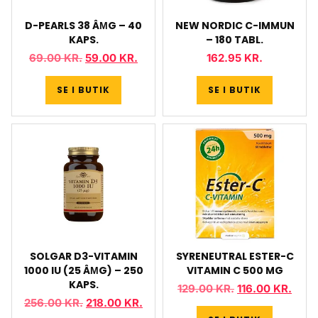
D-PEARLS 38 ÂΜG – 40
NEW NORDIC C-IMMUN
KAPS.
– 180 TABL.
69.00
KR.
59.00
KR.
162.95
KR.
SE I BUTIK
SE I BUTIK
SOLGAR D3-VITAMIN
SYRENEUTRAL ESTER-C
1000 IU (25 ÂΜG) – 250
VITAMIN C 500 MG
KAPS.
129.00
KR.
116.00
KR.
256.00
KR.
218.00
KR.