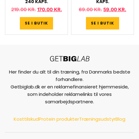
240 KAPS.
KAPS.
219.00
KR.
170.00
KR.
69.00
KR.
59.00
KR.
SE I BUTIK
SE I BUTIK
Her finder du alt til din træning, fra Danmarks bedste
forhandlere.
Getbiglab.dk er en reklamefinansieret hjemmeside,
som indeholder reklamelinks til vores
samarbejdspartnere.
Kosttilskud
Protein produkter
Træningsudstyr
Blog