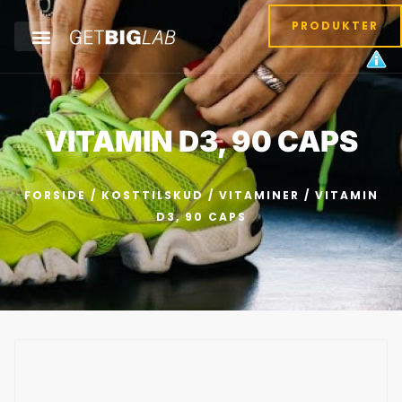
PRODUKTER
VITAMIN D3, 90 CAPS
FORSIDE
/
KOSTTILSKUD
/
VITAMINER
/ VITAMIN
D3, 90 CAPS