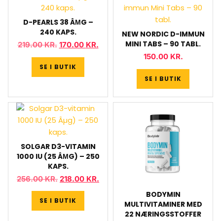
D-PEARLS 38 ÂΜG –
240 KAPS.
NEW NORDIC D-IMMUN
MINI TABS – 90 TABL.
219.00
KR.
170.00
KR.
150.00
KR.
SE I BUTIK
SE I BUTIK
SOLGAR D3-VITAMIN
1000 IU (25 ÂΜG) – 250
KAPS.
256.00
KR.
218.00
KR.
BODYMIN
SE I BUTIK
MULTIVITAMINER MED
22 NÆRINGSSTOFFER