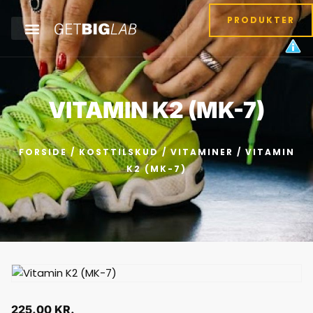
PRODUKTER
VITAMIN K2 (MK-7)
FORSIDE
/
KOSTTILSKUD
/
VITAMINER
/ VITAMIN
K2 (MK-7)
225.00
KR.