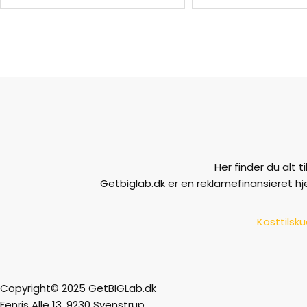
Her finder du alt 
Getbiglab.dk er en reklamefinansieret h
Kosttilsk
Copyright© 2025 GetBIGLab.dk
Fenris Alle 13, 9230 Svenstrup,