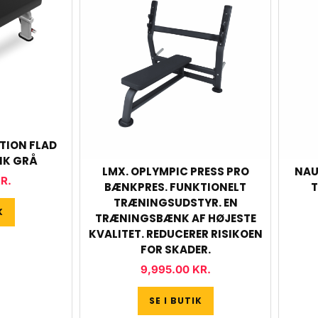
TION FLAD
K GRÅ
LMX. OPLYMPIC PRESS PRO
NAU
R.
BÆNKPRES. FUNKTIONELT
TRÆNINGSUDSTYR. EN
K
TRÆNINGSBÆNK AF HØJESTE
KVALITET. REDUCERER RISIKOEN
FOR SKADER.
9,995.00
KR.
SE I BUTIK