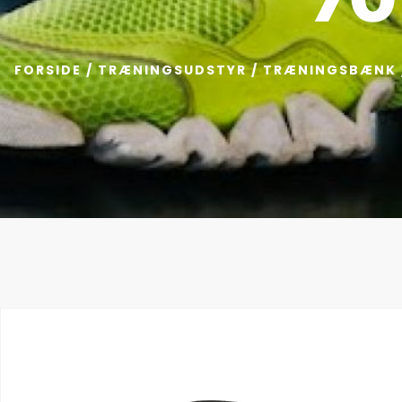
FORSIDE
/
TRÆNINGSUDSTYR
/
TRÆNINGSBÆNK