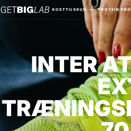
KOSTTILSKUD
PROTEIN PR
INTER A
EX
TRÆNINGSB
70