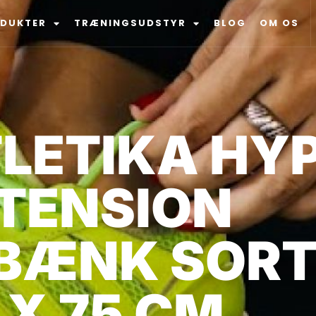
ODUKTER
TRÆNINGSUDSTYR
BLOG
OM OS
TLETIKA HY
TENSION
ÆNK SORT 
 X 75 CM