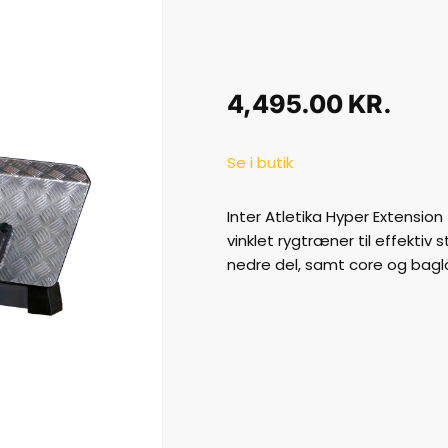
4,495.00
KR.
Se i butik
Inter Atletika Hyper Extensio
vinklet rygtræner til effektiv s
nedre del, samt core og baglå