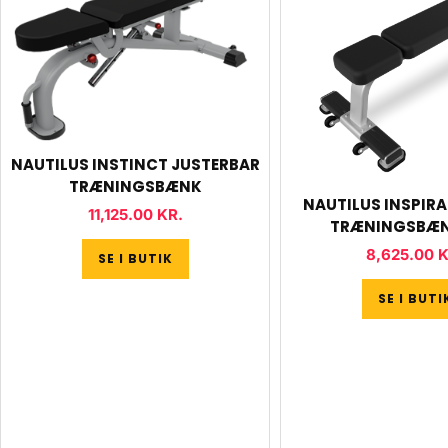
NAUTILUS INSTINCT JUSTERBAR
TRÆNINGSBÆNK
NAUTILUS INSPIRA
11,125.00
KR.
TRÆNINGSBÆN
8,625.00
K
SE I BUTIK
SE I BUTI