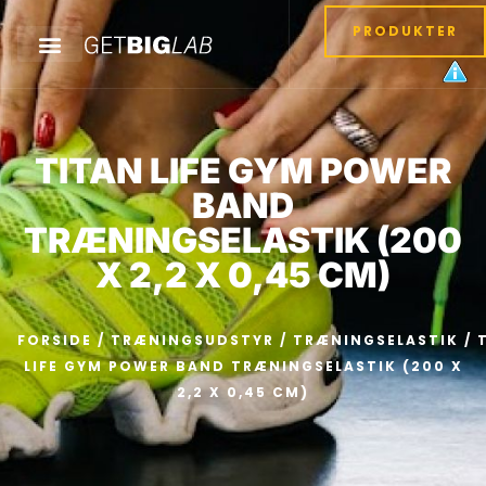
PRODUKTER
TITAN LIFE GYM POWER
BAND
TRÆNINGSELASTIK (200
X 2,2 X 0,45 CM)
FORSIDE
/
TRÆNINGSUDSTYR
/
TRÆNINGSELASTIK
/ 
LIFE GYM POWER BAND TRÆNINGSELASTIK (200 X
2,2 X 0,45 CM)